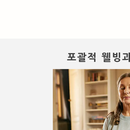
포괄적 웰빙